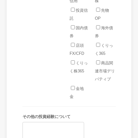
信用
株
投資信
先物
託
OP
国内債
海外債
券
券
店頭
くりっ
FX/CFD
く365
くりっ
商品関
く株365
連市場デリ
バティブ
金地
金
その他の投資経験について